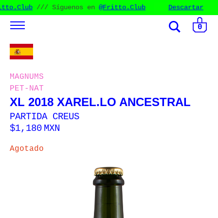
itto.Club
/// Síguenos en
@Fritto.Club
Síguenos en
Descartar
@Fr
n
@Fritto.Club
///
/// Síguenos e
0
MAGNUMS
PET-NAT
XL 2018 XAREL.LO ANCESTRAL
PARTIDA CREUS
$
1,180
MXN
Agotado