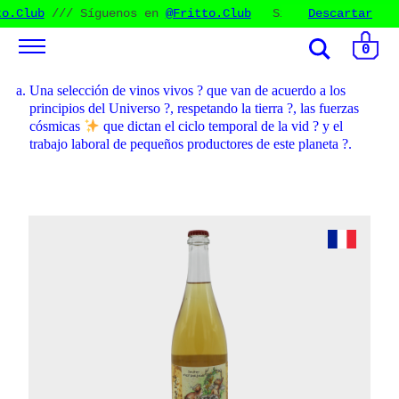
o.Club
/// Síguenos en
@Fritto.Club
Síguenos en
Descartar
@Frit
Fritto.Club
///
/// Síguenos en
@
0
Una selección de vinos vivos ? que van de acuerdo a los
principios del Universo ?, respetando la tierra ?, las fuerzas
cósmicas
que dictan el ciclo temporal de la vid ? y el
trabajo laboral de pequeños productores de este planeta ?.