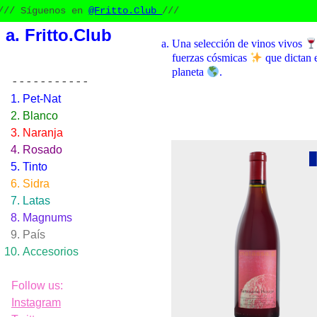
 Síguenos en
@Fritto.Club
///
Fritto.Club
Una selección de vinos vivos
fuerzas cósmicas
que dictan e
planeta
.
-----------
Pet-Nat
Blanco
Naranja
Rosado
Tinto
Sidra
Latas
Magnums
País
Accesorios
Follow us:
Instagram